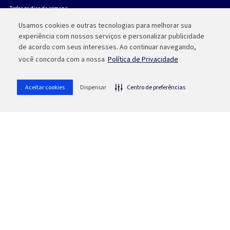
Todos os dias da semana,
das 07h às 21h.
Usamos cookies e outras tecnologias para melhorar sua
experiência com nossos serviços e personalizar publicidade
Porto Alegre
de acordo com seus interesses. Ao continuar navegando,
(51) 3213 0551
você concorda com a nossa
Política de Privacidade
Outras Localidades
0800 541 0551
Aceitar cookies
Dispensar
Centro de preferências
Política de trocas e devoluções
Contrato de Adesão e Credenciamento ao Sistema Vero
SAC
0800 646 1515
Ouvidoria
0800 644 2200
Chat
forum
Acompanhe nossas redes sociais