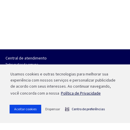
Central de atendimento
Todos os dias da semana,
das 07h às 21h.
Usamos cookies e outras tecnologias para melhorar sua
experiência com nossos serviços e personalizar publicidade
Porto Alegre
de acordo com seus interesses. Ao continuar navegando,
(51) 3213 0551
você concorda com a nossa
Política de Privacidade
Outras Localidades
0800 541 0551
Aceitar cookies
Dispensar
Centro de preferências
Política de trocas e devoluções
Contrato de Adesão e Credenciamento ao Sistema Vero